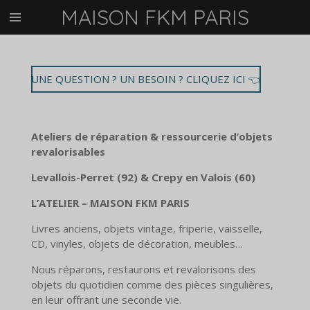
MAISON
FKM PARIS
Passer
au
contenu
principal
UNE QUESTION ? UN BESOIN ? CLIQUEZ ICI 👈
Ateliers de réparation & ressourcerie d’objets
revalorisables
Levallois-Perret (92) & Crepy en Valois (60)
L’ATELIER – MAISON FKM PARIS
Livres anciens, objets vintage, friperie, vaisselle,
CD, vinyles, objets de décoration, meubles…
Nous réparons, restaurons et revalorisons des
objets du quotidien comme des pièces singulières,
en leur offrant une seconde vie.